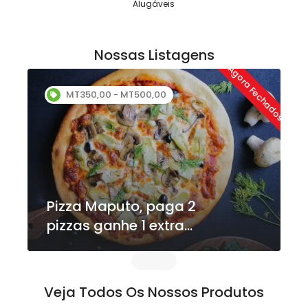
Alugáveis
Nossas Listagens
dos
Agora Fechados
MT350,00 - MT500,00
Pizza Maputo, paga 2
pizzas ganhe 1 extra
gratuita
Veja Todos Os Nossos Produtos