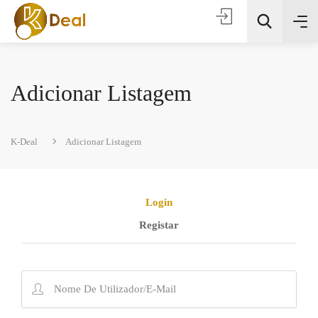
Adicionar Listagem
K-Deal
Adicionar Listagem
Todas as categorias
Login
Registar
Procura