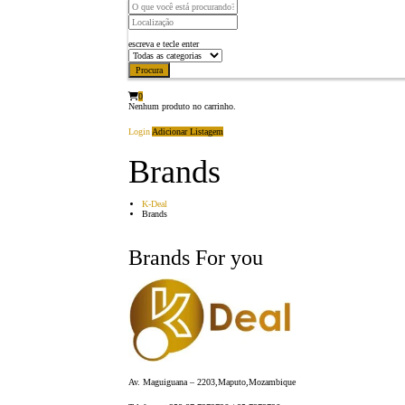
escreva e tecle enter
Procura
0
Nenhum produto no carrinho.
Login
Adicionar Listagem
Brands
K-Deal
Brands
Brands For you
Av. Maguiguana – 2203,Maputo,Mozambique