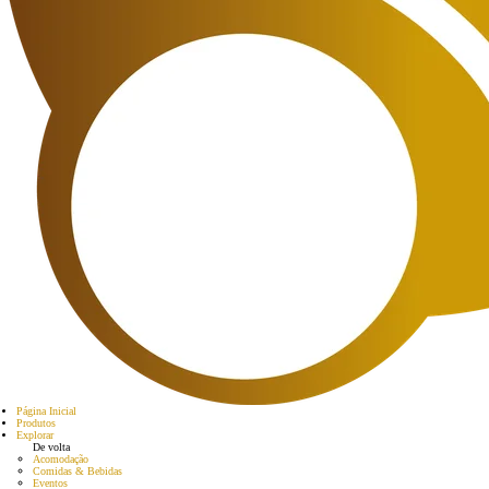
Página Inicial
Produtos
Explorar
De volta
Acomodação
Comidas & Bebidas
Eventos