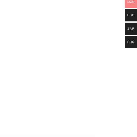
MZN
USD
ZAR
EUR