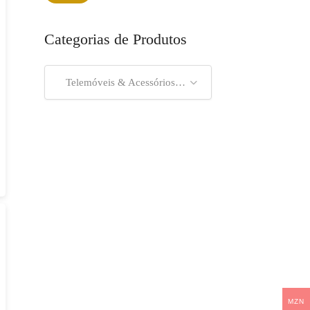
mínimo
máximo
Categorias de Produtos
Telemóveis & Acessórios (33)
MZN