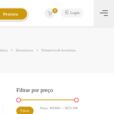
0
Login
Procura
dutos
Electrónicos
Telemóveis & Acessórios
Filtrar por preço
Preço:
MT600
—
MT3.500
Preço
Preço
Filtrar