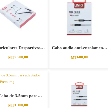
riculares Desportivos
Cabo áudio anti-enrolamento
Bluetooth Preto
AUX –PRETO
2.500,00
600,00
MT
MT
Cabo de 3.5mm para
aptador Tipo-C Preto
1.100,00
MT