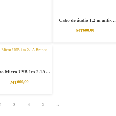
Cabo de áudio 1,2 m anti-
enrolamento preto.
600,00
MT
bo Micro USB 1m 2.1A
Branco.
600,00
MT
2
3
4
5
→