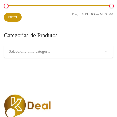
Preço:
MT1.100
—
MT3.500
Preço
Preço
Filtrar
mínimo
máximo
Categorias de Produtos
Seleccione uma categoria