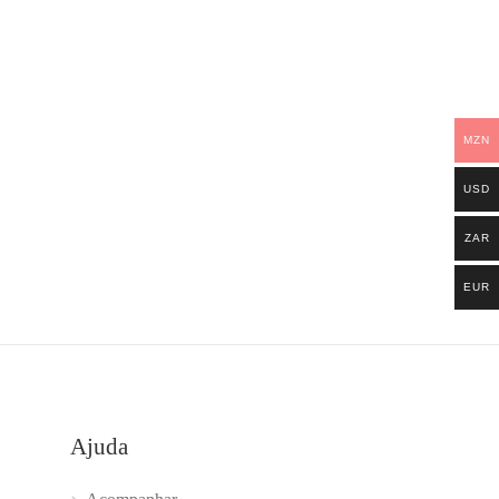
MZN
USD
ZAR
EUR
Ajuda