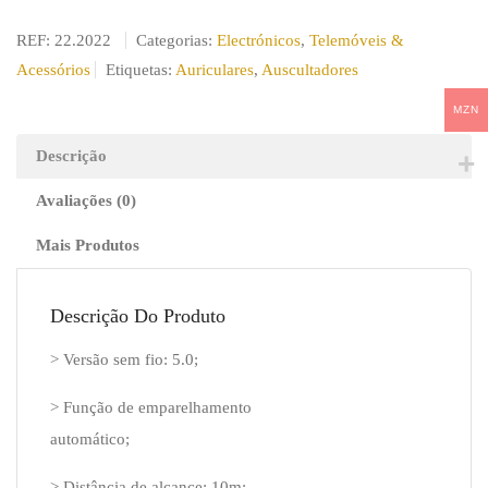
REF:
22.2022
Categorias:
Electrónicos
,
Telemóveis &
Acessórios
Etiquetas:
Auriculares
,
Auscultadores
MZN
Descrição
Avaliações (0)
Mais Produtos
Descrição Do Produto
> Versão sem fio: 5.0;
> Função de emparelhamento
automático;
> Distância de alcance: 10m;