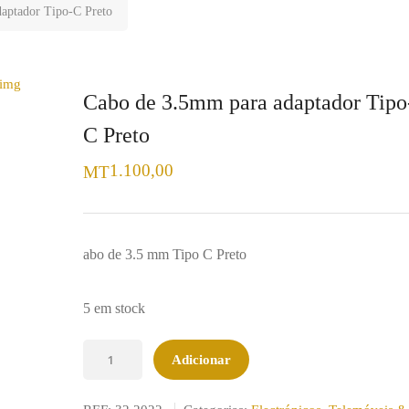
aptador Tipo-C Preto
Cabo de 3.5mm para adaptador Tipo
C Preto
1.100,00
MT
abo de 3.5 mm Tipo C Preto
5 em stock
Quantidade
Adicionar
de
Cabo