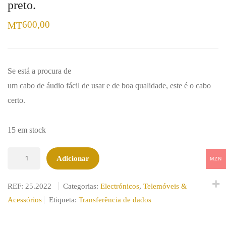
preto.
600,00
MT
Se está a procura de
um cabo de áudio fácil de usar e de boa qualidade, este é o cabo
certo.
15 em stock
Quantidade
Adicionar
MZN
de
Cabo
REF:
25.2022
Categorias:
Electrónicos
,
Telemóveis &
de
Acessórios
Etiqueta:
Transferência de dados
áudio
1,2