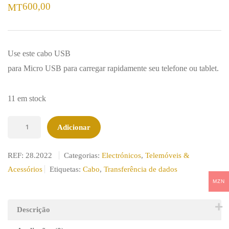
600,00
MT
Use este cabo USB
para Micro USB para carregar rapidamente seu telefone ou tablet.
11 em stock
Quantidade
Adicionar
de
Cabo
REF:
28.2022
Categorias:
Electrónicos
,
Telemóveis &
Micro
Acessórios
Etiquetas:
Cabo
,
Transferência de dados
USB
MZN
1m
2.1A
Descrição
Branco.