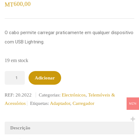
600,00
MT
O cabo permite carregar praticamente em qualquer dispositivo
com USB Lightning.
19 em stock
Quantidade
Adicionar
de
Cabo
REF:
20.2022
Categorias:
Electrónicos
,
Telemóveis &
USB
Acessórios
Etiquetas:
Adaptador
,
Carregador
MZN
Lightning
2.1A
1m
Descrição
Preto