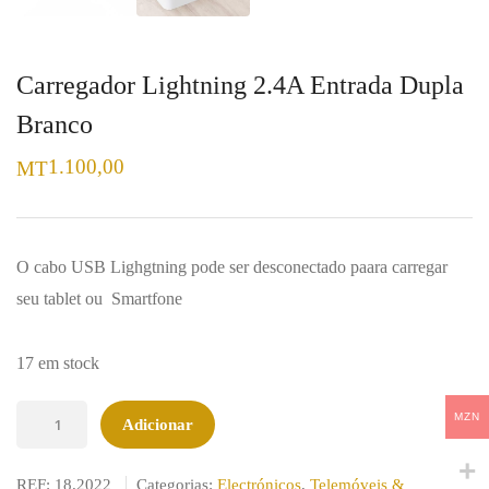
Carregador Lightning 2.4A Entrada Dupla
Branco
1.100,00
MT
O cabo USB Lighgtning pode ser desconectado paara carregar
seu tablet ou Smartfone
17 em stock
Quantidade
MZN
Adicionar
de
Carregador
REF:
18.2022
Categorias:
Electrónicos
,
Telemóveis &