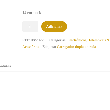
14 em stock
Quantidade
Adicionar
de
Carregador
REF:
08/2022
Categorias:
Electrónicos
,
Telemóveis &
Micro
Acessórios
Etiqueta:
Carregador dupla entrada
USB
entrada
dupla
rodutos
2.4A
preto.
(CE)