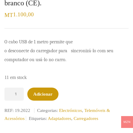
branco (CE).
1.100,00
MT
O cabo USB de 1 metro permite que
o desconecte do carregador para sincronizá-lo com seu
computador ou usá-lo no carro.
11 em stock
Quantidade
Adicionar
de
Carregador
REF:
19.2022
Categorias:
Electrónicos
,
Telemóveis &
Micro
Acessórios
Etiquetas:
Adaptadores
,
Carregadores
MZN
USB
Qualcomm