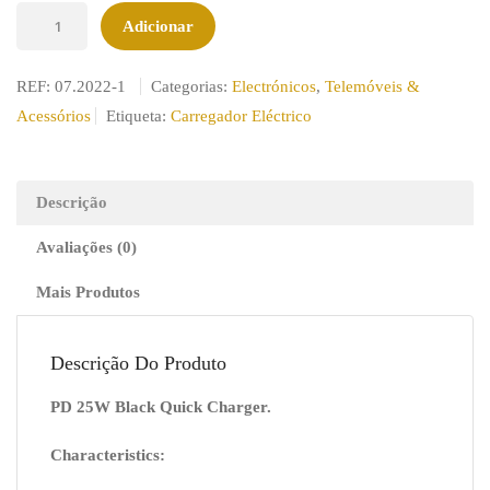
Quantidade
Adicionar
de
Carregador
REF:
07.2022-1
Categorias:
Electrónicos
,
Telemóveis &
Rápido
Acessórios
Etiqueta:
Carregador Eléctrico
PD
25W
USB
Descrição
TIPO
Avaliações (0)
C
Branco
Mais Produtos
Descrição Do Produto
PD 25W Black Quick Charger.
Characteristics: