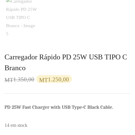
Carregador Rápido PD 25W USB TIPO C
Branco
O
O
1.350,00
1.250,00
MT
MT
preço
preço
original
atual
era:
é:
PD 25W Fast Charger with USB Type-C Black Cable.
MT1.350,00.
MT1.250,00.
14 em stock