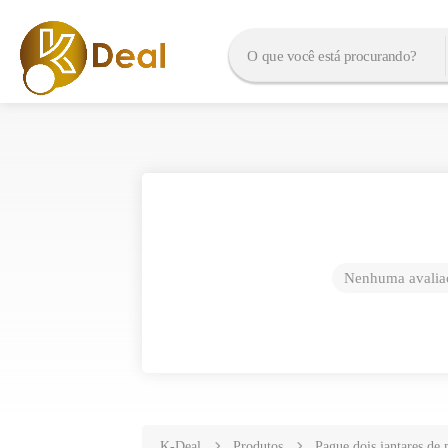
Nenhuma avaliaç
K-Deal
Produtos
Pague dois jantares de 