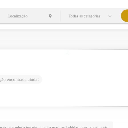
Todas as categorias
ão encontrada ainda!
massa e ganhe o terceiro grauito mas tres bebidas leves ao seu gosto