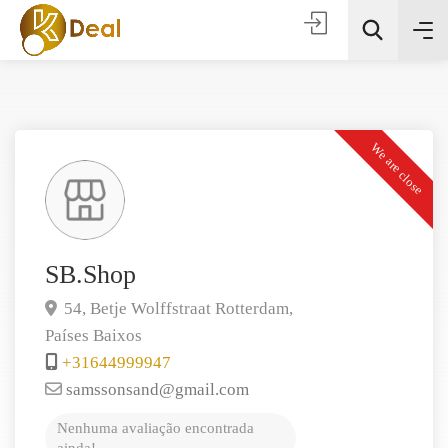
We are close
Todas as categorias
SB.Shop
54, Betje Wolffstraat
Rotterdam,
Procura
Países Baixos
+31644999947
samssonsand@gmail.com
Nenhuma avaliação encontrada