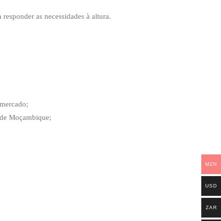
responder as necessidades à altura.
 mercado;
ande Moçambique;
MZN
USD
ZAR