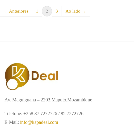
← Anteriores
1
2
3
Ao lado →
Av. Maguiguana – 2203,Maputo,Mozambique
Telefone: +258 87 7272726 / 85 7272726
E-Mail:
info@kapadeal.com