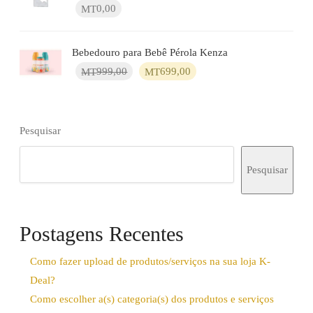
MT200,00.
MT180,00.
0,00
MT
Bebedouro para Bebê Pérola Kenza
O
O
999,00
699,00
MT
MT
preço
preço
original
atual
era:
é:
MT999,00.
MT699,00.
Pesquisar
Pesquisar
Postagens Recentes
Como fazer upload de produtos/serviços na sua loja K-
Deal?
Como escolher a(s) categoria(s) dos produtos e serviços