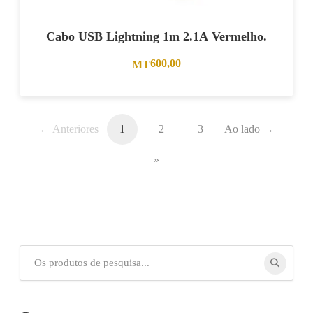
Cabo USB Lightning 1m 2.1A Vermelho.
600,00
MT
← Anteriores
1
2
3
Ao lado →
»
Procurar
por: