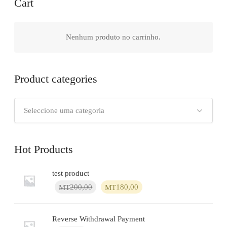
Cart
Nenhum produto no carrinho.
Product categories
Seleccione uma categoria
Hot Products
test product
O
O
200,00
180,00
MT
MT
preço
preço
original
atual
era:
é:
Reverse Withdrawal Payment