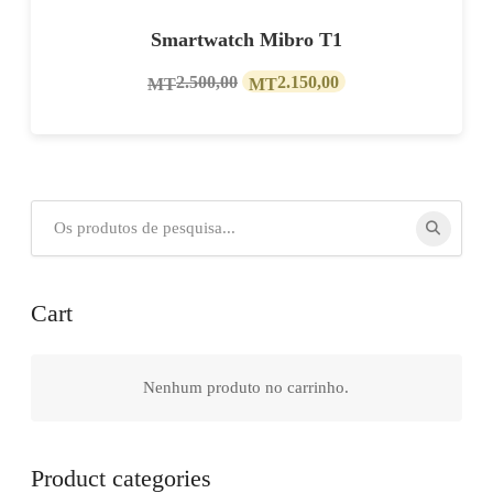
Smartwatch Mibro T1
O
O
2.500,00
2.150,00
MT
MT
preço
preço
original
atual
era:
é:
MT2.500,00.
MT2.150,00.
Procurar
por:
Cart
Nenhum produto no carrinho.
Product categories