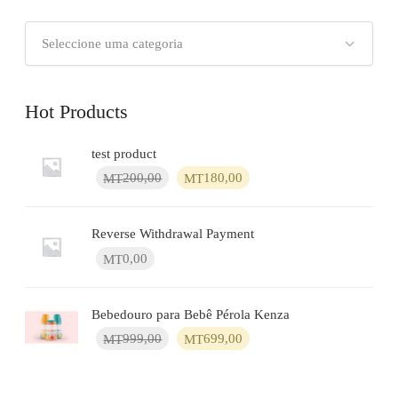
Seleccione uma categoria
Hot Products
test product
O
O
200,00
180,00
MT
MT
preço
preço
original
atual
era:
é:
Reverse Withdrawal Payment
MT200,00.
MT180,00.
0,00
MT
Bebedouro para Bebê Pérola Kenza
O
O
999,00
699,00
MT
MT
preço
preço
original
atual
era:
é: