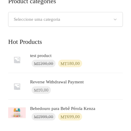
Product categories
Seleccione uma categoria
Hot Products
test product
O
O
200,00
180,00
MT
MT
preço
preço
original
atual
era:
é:
Reverse Withdrawal Payment
MT200,00.
MT180,00.
0,00
MT
Bebedouro para Bebê Pérola Kenza
O
O
999,00
699,00
MT
MT
preço
preço
original
atual