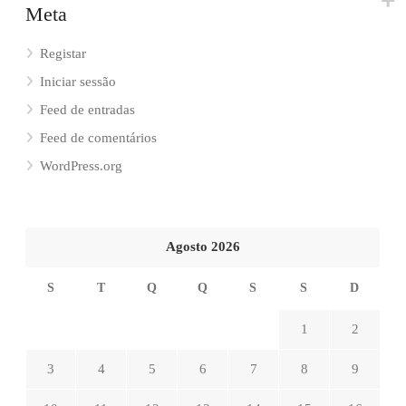
Meta
Registar
Iniciar sessão
Feed de entradas
Feed de comentários
WordPress.org
Agosto 2026
S
T
Q
Q
S
S
D
1
2
3
4
5
6
7
8
9