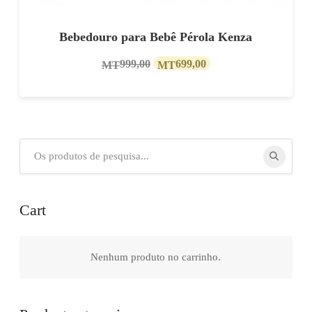
Bebedouro para Bebê Pérola Kenza
O
O
999,00
699,00
MT
MT
preço
preço
original
atual
era:
é:
MT999,00.
MT699,00.
Procurar
por:
Cart
Nenhum produto no carrinho.