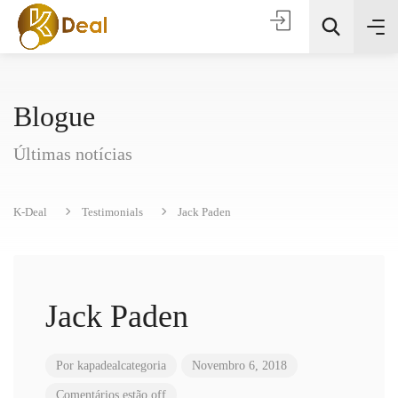
Blogue
Últimas notícias
K-Deal
Testimonials
Jack Paden
Todas as categorias
Procura
Jack Paden
Por
kapadealcategoria
Novembro 6, 2018
Comentários estão off