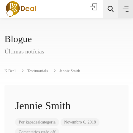
Blogue
Últimas notícias
K-Deal
Testimonials
Jennie Smith
Todas as categorias
Procura
Jennie Smith
Por
kapadealcategoria
Novembro 6, 2018
Comentários estão off