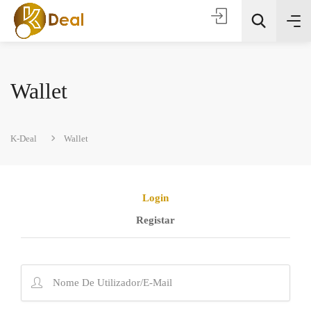
Wallet
K-Deal
Wallet
Todas as categorias
Login
Registar
Procura